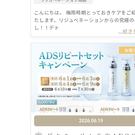
こんにちは。 梅雨時期とっておきケアをご
たします。リジュべネーションからの究極の
し！！デト
...続
お知
2026.06.19