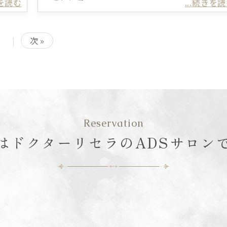
きを読む
...続きを
|
次 »
Reservation
はドクターリセラの
ADSサロン